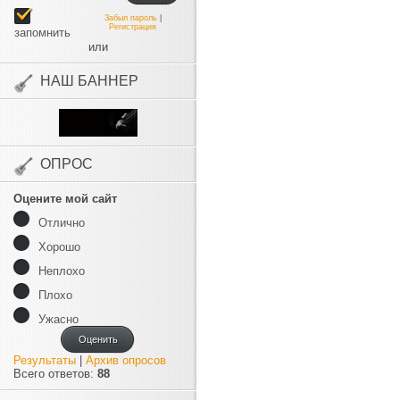
Забыл пароль
|
Регистрация
запомнить
или
НАШ БАННЕР
ОПРОС
Оцените мой сайт
Отлично
Хорошо
Неплохо
Плохо
Ужасно
Оценить
Результаты
|
Архив опросов
Всего ответов:
88